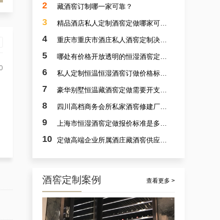
2
藏酒窖订制哪一家可靠？
3
精品酒店私人定制酒窖定做哪家可靠？
4
重庆市重庆市酒庄私人酒窖定制决计哪个靠谱？
5
哪处有价格开放透明的恒湿酒窖定制？
0
6
私人定制恒温恒湿酒窖订做价格标准是多少？
7
豪华别墅恒温藏酒窖定做需要开支多少？
杭州市会所酒窖设备厂家的案例观察，揭秘定做会所大型葡萄酒酒窖的秘诀
8
四川高档商务会所私家酒窖修建厂家哪里好？
9
上海市恒湿酒窖定做报价标准是多少？
10
定做高端企业所属酒庄藏酒窖供应商采选哪里可靠？
酒窖定制案例
查看更多 >
案例详解：订制观光酒庄智能葡萄酒酒窖，酒庄山洞酒窖设计生产商真实解析