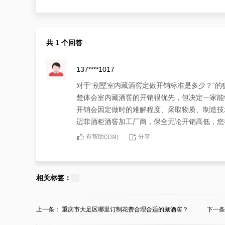
共 1 个回答
137****1017
对于“别墅室内藏酒窖定做开销标准是多少？”
楚体会室内藏酒窖的开销很优先，但决定一家能
开销会因定做时的难解程度、采取物质、制造技
迈菲酒柜酒窖加工厂商，保全无论开销高低，您
有帮助(
分享
339
)
相关标签：
上一条：
重庆市大足区哪里订制花费合理合适的藏酒窖？
下一