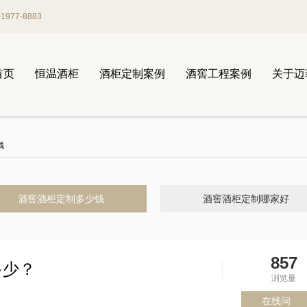
977-8883
首页
恒温酒柜
酒柜定制案例
酒窖工程案例
关于迈
钱
酒窖酒柜定制多少钱
酒窖酒柜定制哪家好
857
多少？
浏览量
在线问