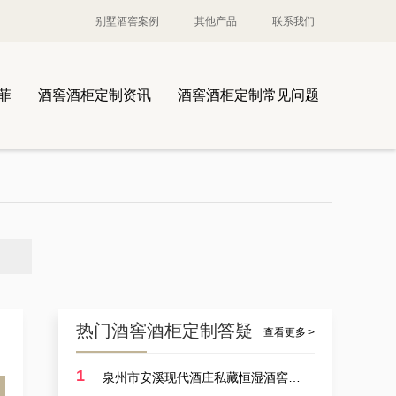
别墅酒窖案例
其他产品
联系我们
菲
酒窖酒柜定制资讯
酒窖酒柜定制常见问题
案例讲解：定制酒厂酒厂大型恒温藏酒窖，葡萄酒酒厂藏酒窖设备生产商的实例展示
热门酒窖酒柜定制答疑
查看更多 >
1
泉州市安溪现代酒庄私藏恒湿酒窖定制耗费多少？
案例讲解：定做别墅艺术恒湿藏酒窖，别墅山洞藏酒窖设计厂商的实例展示