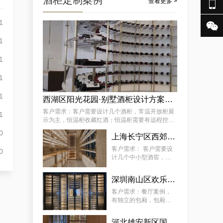
酒柜定制案例

查看更多 >
1

某街道专用藏酒窖红酒酒厂厂家案例详解，让酒厂新款藏酒窖订制变得简单
1
1
1
1
西湖区阳光花园·别墅酒柜设计方案推荐
客户需求：客户需要设计几个酒柜，常温开放柜展
1
示为主，恒温柜收藏红酒；恒温柜需要有远程控制
温湿度功能 。
0
怀柔区极简酒窖红酒别墅厂商的案例观察，揭秘订做别墅山洞恒温酒窖的秘诀
上海长宁区西郊壹号·会所：中小型酒柜定制解决方案
客户需求： 客户需要设
0
计几个中小型酒窖，常
温开放柜展示为主，恒
温柜放红酒；恒温柜需
深圳南山区欢乐海岸社佳日本料理恒温酒柜定制案例
要有远程控制温湿度功
能 。
客户需求：餐厅案例，
有独立的包厢，包厢酒
柜需恒温恒湿、静音、
5~22°C（ 可调 ）。主
河北雄安新区国际酒店酒柜定制服务案例