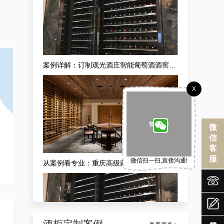
从案例看专业：重庆高级藏酒窖红酒酒庄供应商的现代酒庄法式恒湿藏酒窖定做之道
X
微
信
客
服
微信扫一扫,直接沟通!
成功案例分享：订制社交会所防潮酒窖，武隆酒窖订制会所供应商独家揭秘


