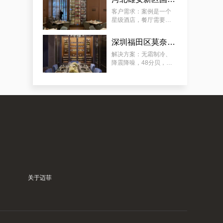
要放：红酒、清酒、洋
典型案例：订制会所豪华恒温藏酒窖，潼南专业会所藏酒窖工厂的专业流程
酒（ 洋酒可常温 ）。
客户需求：案例是一个
星级酒店，餐厅需要展
示多类餐酒，含：红
酒、清酒、啤酒，酒柜
深圳福田区莫奈法餐厅欧式风格酒柜定制服务
放在显眼位置，可供客
人欣赏和选择喜欢的餐
解决方案：无霜制冷、
酒，需容量尽可能大。
降震降噪，48分贝，适
用于餐厅、包厢 ；酒柜
放置在显眼位置，可供
客人欣赏和选择珍藏佳
酿；用餐厅酒柜 ，餐酒
归类 、 美酒展示 、 方
案例推荐：订做独栋别墅欧式地下酒窖，泉州酒窖别墅设计生产商真实作品
便储存 ；
关于迈菲
案例深度分析：订制酒庄艺术葡萄酒酒窖，泉州市最新酒窖订制酒庄商家陪你探讨