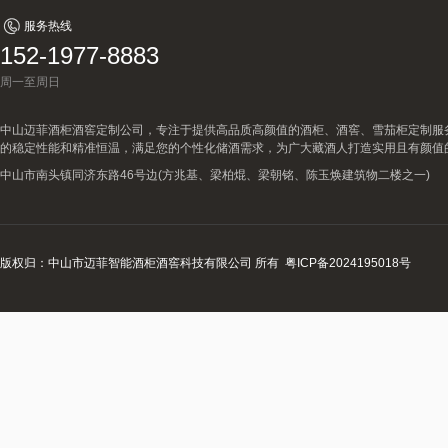
服务热线
152-1977-8883
周一至周日
中山迈菲酒柜酒窖定制公司，专注于提供高品质高颜值的酒柜、酒窖、雪茄柜定制服
的稳定性能和精准恒温，满足您的个性化储酒需求，为广大藏酒人打造实用且有颜值
中山市南头镇同济东路46号边(方兆基、梁柏焜、梁朝铭、陈玉焕建筑物二楼之一)
版权归：中山市迈菲智能酒柜酒窖科技有限公司 所有
粤ICP备2024195018号