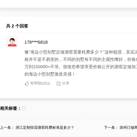
共 2 个回答
178****6818
像“海边小型别墅定做酒窖需要耗费多少？”这种疑惑，其
格并不是不易变的，不同的别墅有不同的主观性嗜好，价格
万到150000+不等。假使您希望享受价格公开的酒窖定
的海边小型别墅激发灵感！
有帮助(
分享
453
)
158****2695
对于“海边小型别墅定做酒窖需要耗费多少？”的疑惑，坦
相关标签：
的价格很突出，但决定一家可定做符合海边小型别墅所需的
材料、加工工艺等而存在偏异。假使您也期许定做酒窖，欢
上一条：
浙江定制恒湿酒窖耗费标准是多少？
下一条：
崇州订做
获授完美的服务和超前的答案！