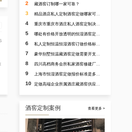
2
藏酒窖订制哪一家可靠？
3
精品酒店私人定制酒窖定做哪家可靠？
4
重庆市重庆市酒庄私人酒窖定制决计哪个靠谱？
5
哪处有价格开放透明的恒湿酒窖定制？
6
6
私人定制恒温恒湿酒窖订做价格标准是多少？
7
豪华别墅恒温藏酒窖定做需要开支多少？
案例讲解：定做别墅艺术恒湿藏酒窖，别墅山洞藏酒窖设计厂商的实例展示
8
四川高档商务会所私家酒窖修建厂家哪里好？
菲
9
上海市恒湿酒窖定做报价标准是多少？
10
定做高端企业所属酒庄藏酒窖供应商采选哪里可靠？
酒窖定制案例
查看更多 >
杭州市会所酒窖设备厂家的案例观察，揭秘定做会所大型葡萄酒酒窖的秘诀