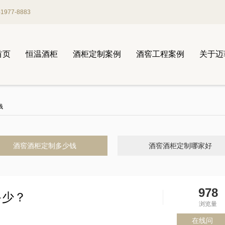
977-8883
首页
恒温酒柜
酒柜定制案例
酒窖工程案例
关于迈
钱
酒窖酒柜定制多少钱
酒窖酒柜定制哪家好
978
多少？
浏览量
在线问