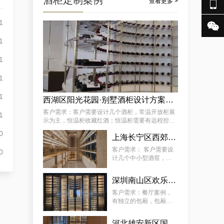
酒柜定制案例

查看更多 >
1

成功案例分享：订制社交会所防潮酒窖，武隆酒窖订制会所供应商独家揭秘
1
1
1
1
西湖区阳光花园·别墅酒柜设计方案推荐
客户需求：客户需要设计几个酒柜，常温开放柜展
1
示为主，恒温柜收藏红酒；恒温柜需要有远程控制
温湿度功能 。
0
某街道专用藏酒窖红酒酒厂厂家案例详解，让酒厂新款藏酒窖订制变得简单
上海长宁区西郊壹号·会所：中小型酒柜定制解决方案
客户需求： 客户需要设
0
计几个中小型酒窖，常
温开放柜展示为主，恒
温柜放红酒；恒温柜需
深圳南山区欢乐海岸社佳日本料理恒温酒柜定制案例
要有远程控制温湿度功
能 。
客户需求：餐厅案例，
有独立的包厢，包厢酒
柜需恒温恒湿、静音、
5~22°C（ 可调 ）。主
河北雄安新区国际酒店酒柜定制服务案例