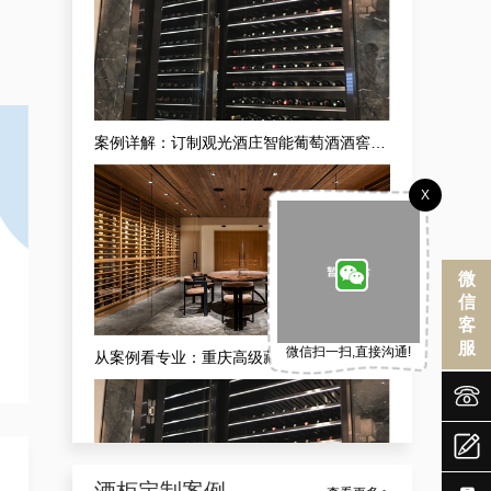
案例详解：订制观光酒庄智能葡萄酒酒窖，酒庄山洞酒窖设计生产商真实解析
X
微
信
客
服
微信扫一扫,直接沟通!
从案例看专业：重庆高级藏酒窖红酒酒庄供应商的现代酒庄法式恒湿藏酒窖定做之道


