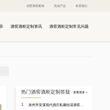
别墅酒窖案例
其他产品
联系我们
菲
酒窖酒柜定制资讯
酒窖酒柜定制常见问题
热门酒窖酒柜定制答疑
查看更多 >
1
泉州市安溪现代酒庄私藏恒湿酒窖定制耗费多少？
案例讲解：定制酒厂酒厂大型恒温藏酒窖，葡萄酒酒厂藏酒窖设备生产商的实例展示