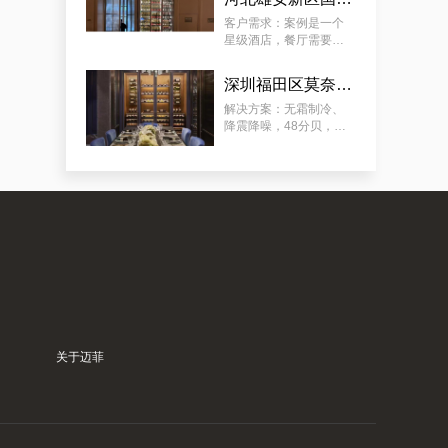
要放：红酒、清酒、洋
怀柔区极简酒窖红酒别墅厂商的案例观察，揭秘订做别墅山洞恒温酒窖的秘诀
酒（ 洋酒可常温 ）。
客户需求：案例是一个
星级酒店，餐厅需要展
示多类餐酒，含：红
酒、清酒、啤酒，酒柜
深圳福田区莫奈法餐厅欧式风格酒柜定制服务
放在显眼位置，可供客
人欣赏和选择喜欢的餐
解决方案：无霜制冷、
酒，需容量尽可能大。
降震降噪，48分贝，适
用于餐厅、包厢 ；酒柜
放置在显眼位置，可供
客人欣赏和选择珍藏佳
酿；用餐厅酒柜 ，餐酒
归类 、 美酒展示 、 方
典型案例：订制会所豪华恒温藏酒窖，潼南专业会所藏酒窖工厂的专业流程
便储存 ；
关于迈菲
案例推荐：订做独栋别墅欧式地下酒窖，泉州酒窖别墅设计生产商真实作品