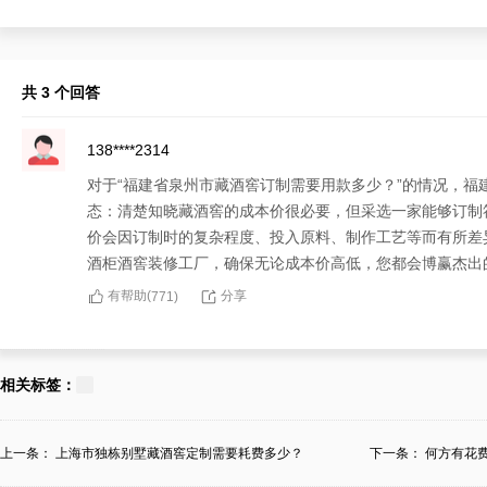
共 3 个回答
138****2314
对于“福建省泉州市藏酒窖订制需要用款多少？”的情况，
态：清楚知晓藏酒窖的成本价很必要，但采选一家能够订制
价会因订制时的复杂程度、投入原料、制作工艺等而有所差
酒柜酒窖装修工厂，确保无论成本价高低，您都会博赢杰出
有帮助(
分享
771
)
177****1178
面对令人慌张的“福建省泉州市藏酒窖订制需要用款多少？
相关标签：
自于豪华酒店藏酒窖的个性化要求，包括涵盖订制或装修藏
福建省泉州市迈菲酒柜酒窖装修工厂，不仅如此提供从订制
上一条：
上海市独栋别墅藏酒窖定制需要耗费多少？
下一条：
何方有花
有帮助(
分享
393
)