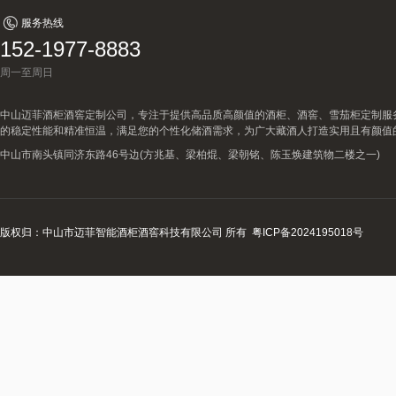
服务热线
152-1977-8883
周一至周日
中山迈菲酒柜酒窖定制公司，专注于提供高品质高颜值的酒柜、酒窖、雪茄柜定制服
的稳定性能和精准恒温，满足您的个性化储酒需求，为广大藏酒人打造实用且有颜值
中山市南头镇同济东路46号边(方兆基、梁柏焜、梁朝铭、陈玉焕建筑物二楼之一)
版权归：中山市迈菲智能酒柜酒窖科技有限公司 所有
粤ICP备2024195018号