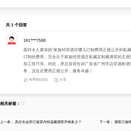
共 1 个回答
181****7588
面对令人紧张的“家族经营酒庄哪儿订制费用正规公开的私
订制的费用，完全出于家族经营酒庄私藏定制藏酒窖的主观
加工技巧等。对此，茅总首肯告诉广东省广州市迈菲酒柜酒
务，况且还费用正规公开，服务卓越！
有帮助(
分享
400
)
相关标签：
上一条：
高尔夫会所订做室内恒温藏酒窖开销多少？
下一条：
酒窖订做