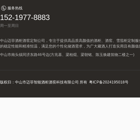
服务热线
152-1977-8883
周一至周日
中山迈菲酒柜酒窖定制公司，专注于提供高品质高颜值的酒柜、酒窖、雪茄柜定制服
的稳定性能和精准恒温，满足您的个性化储酒需求，为广大藏酒人打造实用且有颜值
中山市南头镇同济东路46号边(方兆基、梁柏焜、梁朝铭、陈玉焕建筑物二楼之一)
版权归：中山市迈菲智能酒柜酒窖科技有限公司 所有
粤ICP备2024195018号