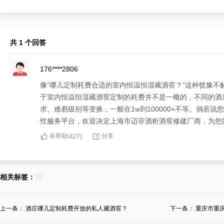
共 1 个回答
176****2806
像“哪儿定制耗费合适的室内恒温恒湿藏酒窖？”这种犹豫
于室内恒温恒湿藏酒窖定制的耗费并不是一概的，不同的酒
求、难易级别等变换，一般在1w到100000+不等。倘若
性服务平台，欢迎决定上海市迈菲酒柜酒窖修建厂商，为您
有帮助(
分享
427
)
相关标签：
上一条：
酒庄哪儿定制耗费开放的私人藏酒窖？
下一条：
重庆市重
酒...